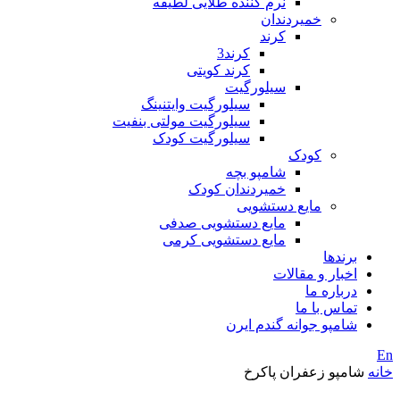
نرم کننده طلایی لطیفه
خمیردندان
کرند
کرند3
کرند کویتی
سیلورگیت
سیلورگیت وایتنینگ
سیلورگیت مولتی بنفیت
سیلورگیت کودک
کودک
شامپو بچه
خمیردندان کودک
مایع دستشویی
مایع دستشویی صدفی
مایع دستشویی کرمی
برندها
اخبار و مقالات
درباره ما
تماس با ما
شامپو جوانه گندم ایرن
En
خانه
شامپو زعفران پاکرخ