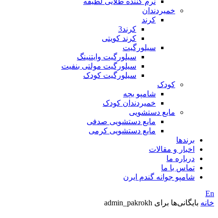
نرم کننده طلایی لطیفه
خمیردندان
کرند
کرند3
کرند کویتی
سیلورگیت
سیلورگیت وایتنینگ
سیلورگیت مولتی بنفیت
سیلورگیت کودک
کودک
شامپو بچه
خمیردندان کودک
مایع دستشویی
مایع دستشویی صدفی
مایع دستشویی کرمی
برندها
اخبار و مقالات
درباره ما
تماس با ما
شامپو جوانه گندم ایرن
En
خانه
بایگانی‌ها برای admin_pakrokh