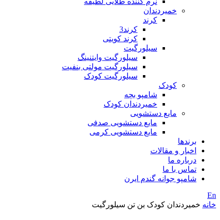
نرم کننده طلایی لطیفه
خمیردندان
کرند
کرند3
کرند کویتی
سیلورگیت
سیلورگیت وایتنینگ
سیلورگیت مولتی بنفیت
سیلورگیت کودک
کودک
شامپو بچه
خمیردندان کودک
مایع دستشویی
مایع دستشویی صدفی
مایع دستشویی کرمی
برندها
اخبار و مقالات
درباره ما
تماس با ما
شامپو جوانه گندم ایرن
En
خانه
خمیردندان کودک بن تن سیلورگیت