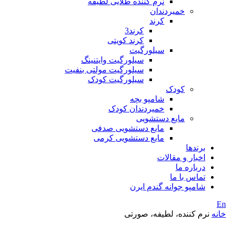
نرم کننده طلایی لطیفه
خمیردندان
کرند
کرند3
کرند کویتی
سیلورگیت
سیلورگیت وایتنینگ
سیلورگیت مولتی بنفیت
سیلورگیت کودک
کودک
شامپو بچه
خمیردندان کودک
مایع دستشویی
مایع دستشویی صدفی
مایع دستشویی کرمی
برندها
اخبار و مقالات
درباره ما
تماس با ما
شامپو جوانه گندم ایرن
En
خانه
نرم کننده، لطیفه، صورتی