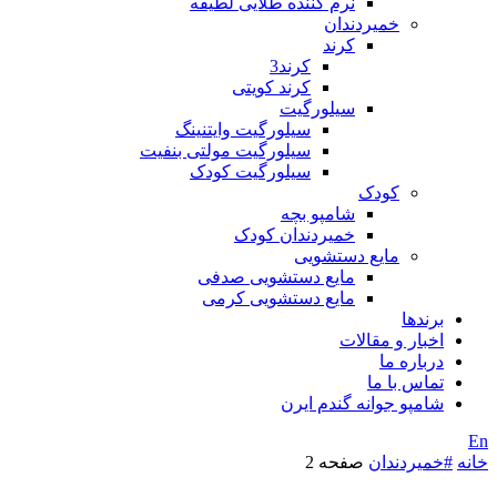
نرم کننده طلایی لطیفه
خمیردندان
کرند
کرند3
کرند کویتی
سیلورگیت
سیلورگیت وایتنینگ
سیلورگیت مولتی بنفیت
سیلورگیت کودک
کودک
شامپو بچه
خمیردندان کودک
مایع دستشویی
مایع دستشویی صدفی
مایع دستشویی کرمی
برندها
اخبار و مقالات
درباره ما
تماس با ما
شامپو جوانه گندم ایرن
En
خانه
#خمیردندان
صفحه 2