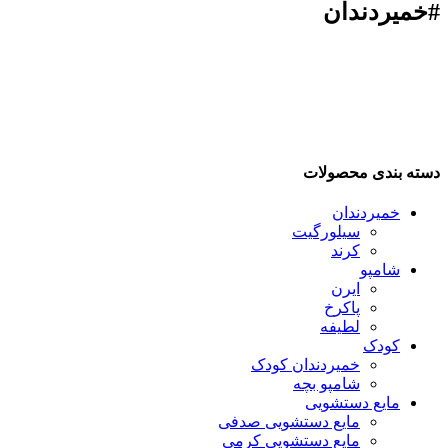
#خمیردندان
دسته بندی محصولات
خمیردندان
سیلورگیت
کرند
شامپو
ایرن
پاکرخ
لطیفه
کودک
خمیردندان کودک
شامپو بچه
مایع دستشویی
مایع دستشویی صدفی
مایع دستشویی کرمی