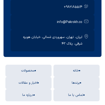
+982185514
info@Pakrokh.co
ایران، تهران، سهروردی شمالی، خیابان هویزه
شرقی، پلاک ۴۲
خانه
محصولات
برندها
اخبار و مقالات
تماس با ما
درباره ما